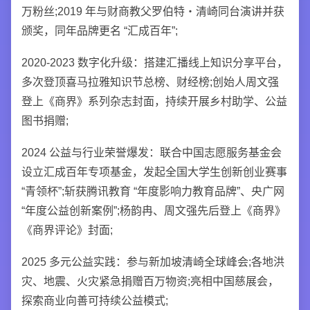
万粉丝;2019 年与财商教父罗伯特・清崎同台演讲并获
颁奖，同年品牌更名 “汇成百年”;
2020-2023 数字化升级：搭建汇播线上知识分享平台，
多次登顶喜马拉雅知识节总榜、财经榜;创始人周文强
登上《商界》系列杂志封面，持续开展乡村助学、公益
图书捐赠;
2024 公益与行业荣誉爆发：联合中国志愿服务基金会
设立汇成百年专项基金，发起全国大学生创新创业赛事
“青领杯”;斩获腾讯教育 “年度影响力教育品牌”、央广网
“年度公益创新案例”;杨韵冉、周文强先后登上《商界》
《商界评论》封面;
2025 多元公益实践：参与新加坡清崎全球峰会;各地洪
灾、地震、火灾紧急捐赠百万物资;亮相中国慈展会，
探索商业向善可持续公益模式;